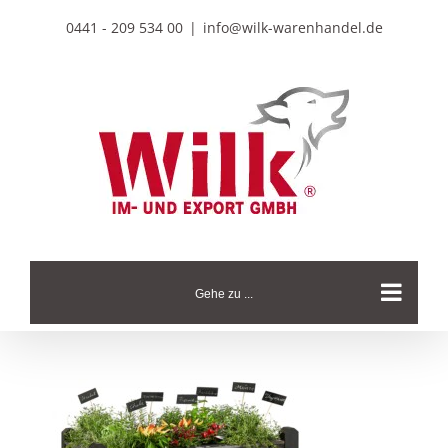
Zum
0441 - 209 534 00
|
info@wilk-warenhandel.de
Inhalt
springen
Gehe zu ...