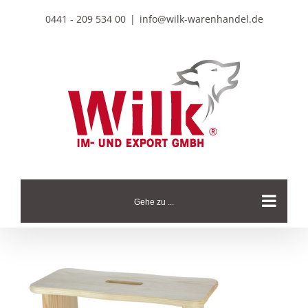
Zum
0441 - 209 534 00
|
info@wilk-warenhandel.de
Inhalt
springen
Gehe zu ...