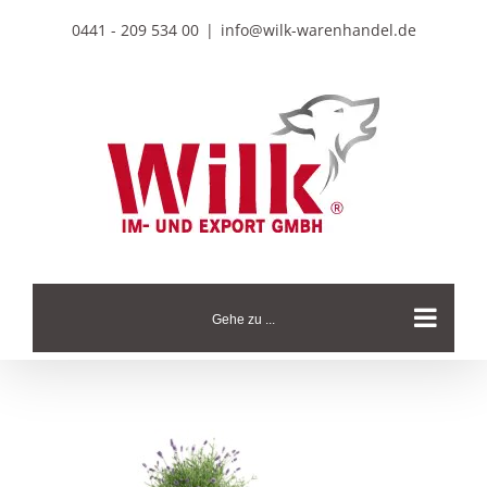
Zum
0441 - 209 534 00
|
info@wilk-warenhandel.de
Inhalt
springen
Gehe zu ...