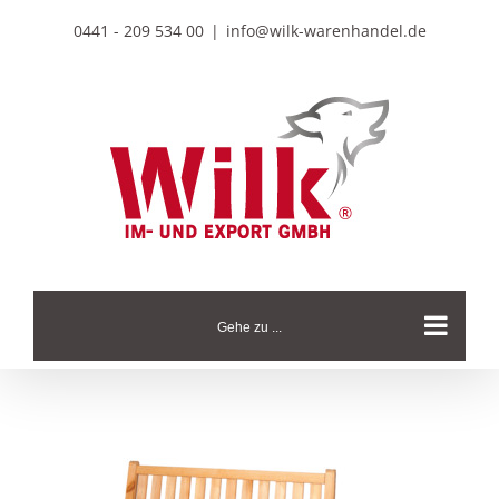
Zum
0441 - 209 534 00
|
info@wilk-warenhandel.de
Inhalt
springen
Gehe zu ...