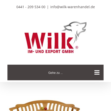
Zum
0441 - 209 534 00
|
info@wilk-warenhandel.de
Inhalt
springen
Gehe zu ...