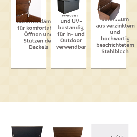
Wetter-
Innenraum
und UV-
Gasdruckdämpfer
aus verzinktem
beständig,
für komfortables
und
für In- und
Öffnen und
hochwertig
Outdoor
Stützen des
beschichtetem
verwendbar
Deckels
Stahlblech
Aus