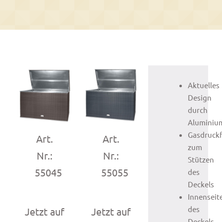
Aktuelles
Design
durch
Aluminiu
Gasdruck
Art.
Art.
zum
Nr.:
Nr.:
Stützen
55045
55055
des
Deckels
Innenseit
des
Jetzt auf
Jetzt auf
Deckels