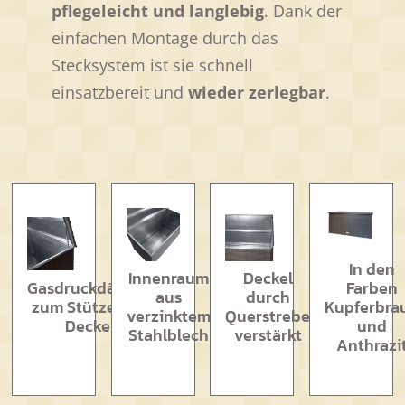
pflegeleicht und langlebig
. Dank der
einfachen Montage durch das
Stecksystem ist sie schnell
einsatzbereit und
wieder zerlegbar
.
In den
Innenraum
Deckel
Gasdruckdämpfer
Farben
aus
durch
zum Stützen des
Kupferbra
verzinktem
Querstrebe
Deckels
und
Stahlblech
verstärkt
Anthrazi