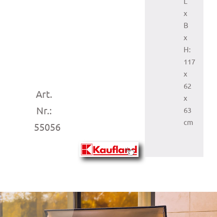
L
x
B
x
H:
117
x
62
Art.
x
Nr.:
63
cm
55056