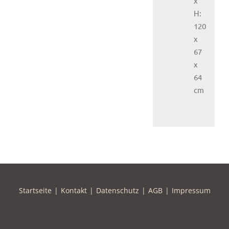
x
H:
120
x
67
x
64
cm
Startseite
Kontakt
Datenschutz
AGB
Impressum