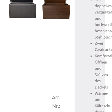
doppelwa
verzinkt
und
hochwert
beschich
Stahlblec
Zwei
Gasdruck
Komforta
Öffnen
und
Stützen
des
Deckels
Wärme-
Art.
und
Nr.:
Kälteschu
durch