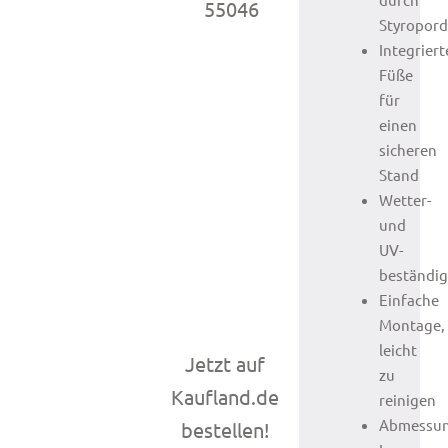
55046
Styropo
Integriert
Füße
für
einen
sicheren
Stand
Wetter-
und
UV-
beständig
Einfache
Montage,
leicht
Jetzt auf
zu
Kaufland.de
reinigen
Abmessu
bestellen!