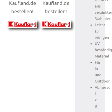
Kaufland.de
Kaufland.de
aus
bestellen!
bestellen!
verzinkt
Stahlblec
Leicht
zu
reinigen
UV-
beständig
Material
Für
In-
und
Outdoor
Abmessu
L
x
B