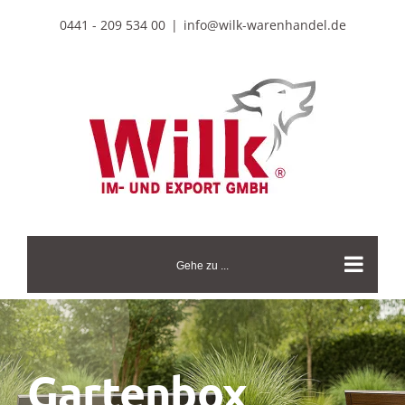
Zum
0441 - 209 534 00
|
info@wilk-warenhandel.de
Inhalt
springen
Gehe zu ...
Gartenbox