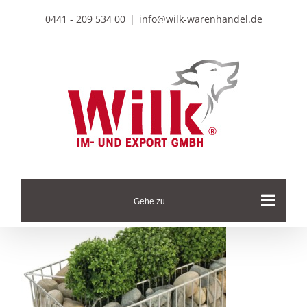
Zum
0441 - 209 534 00
|
info@wilk-warenhandel.de
Inhalt
springen
Gehe zu ...