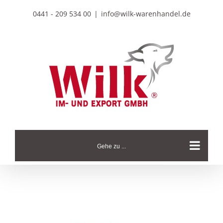
Zum
0441 - 209 534 00
|
info@wilk-warenhandel.de
Inhalt
springen
Gehe zu ...