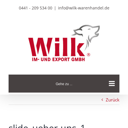
Zum
0441 - 209 534 00
|
info@wilk-warenhandel.de
Inhalt
springen
Gehe zu ...
Zurück
slide_ueber-uns_1